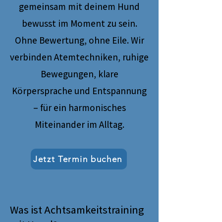
gemeinsam mit deinem Hund
bewusst im Moment zu sein.
Ohne Bewertung, ohne Eile. Wir
verbinden Atemtechniken, ruhige
Bewegungen, klare
Körpersprache und Entspannung
– für ein harmonisches
Miteinander im Alltag.
Jetzt Termin buchen
Was ist Achtsamkeitstraining