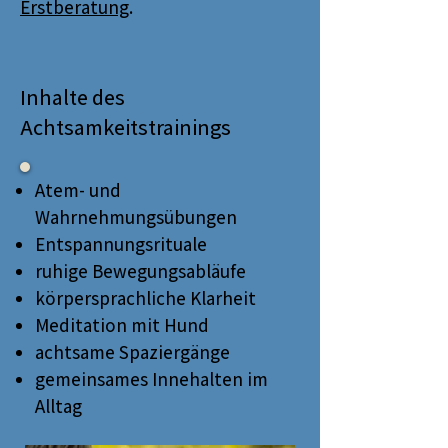
Erstberatung
.
Inhalte des
Achtsamkeitstrainings
Atem- und
Wahrnehmungsübungen
Entspannungsrituale
ruhige Bewegungsabläufe
körpersprachliche Klarheit
Meditation mit Hund
achtsame Spaziergänge
gemeinsames Innehalten im
Alltag