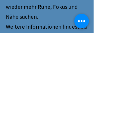
wieder mehr Ruhe, Fokus und
Nähe suchen.
Weitere Informationen findest du
auch hier in der Rubrik
"
Spezialtrainings
".
Was du aus dem Training
mitnimmst
Eine intensivere Bindung,
entspanntere Alltagssituationen
und Werkzeuge, die du jederzeit
anwenden kannst, wenn
Situationen herausfordernd