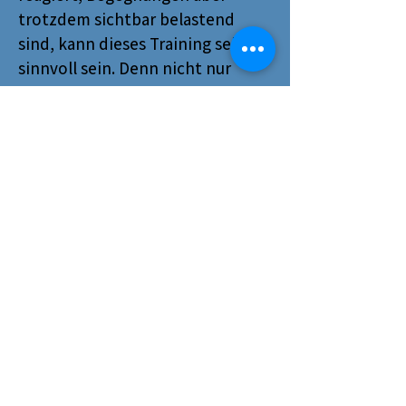
trotzdem sichtbar belastend
sind, kann dieses Training sehr
sinnvoll sein. Denn nicht nur
offensichtliches Verhalten ist ein
Thema, sondern auch innere
Anspannung, Meideverhalten
oder starke Unsicherheit.
Wenn du dir bei Begegnungen
mehr Klarheit, mehr Ruhe und
mehr Handlungssicherheit
wünschst, ist dieses Training ein
sinnvoller nächster Schritt.
Was du aus dem Training
mitnimmst