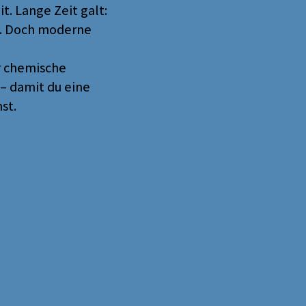
. Lange Zeit galt:
o. Doch moderne
er chemische
– damit du eine
st.