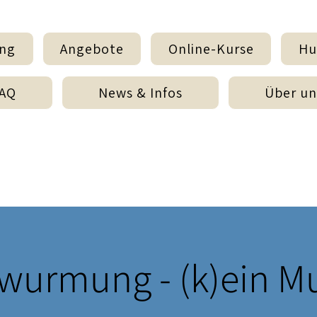
ing
Angebote
Online-Kurse
Hu
AQ
News & Infos
Über un
wurmung - (k)ein M