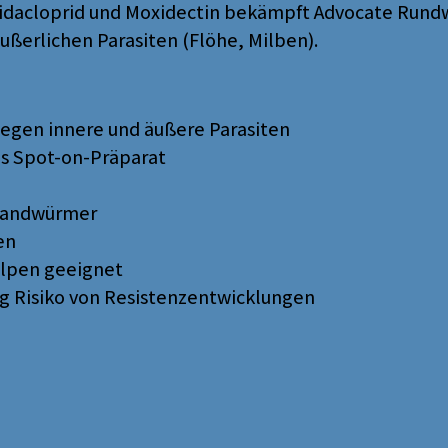
midacloprid und Moxidectin bekämpft Advocate Run
ßerlichen Parasiten (Flöhe, Milben).
egen innere und äußere Parasiten
s Spot-on-Präparat
Bandwürmer
en
elpen geeignet
g Risiko von Resistenzentwicklungen