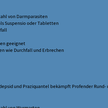
zahl von Darmparasiten
als Suspensio oder Tabletten
fall
pen geeignet
n wie Durchfall und Erbrechen
depsid und Praziquantel bekämpft Profender Rund-
zahl von Wurmarten