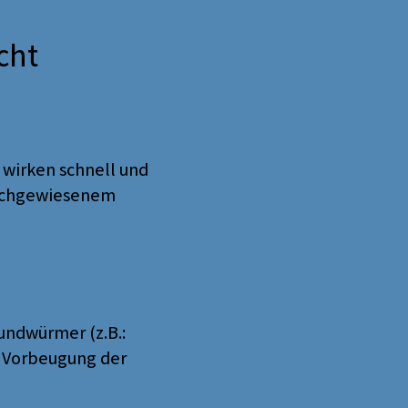
cht
wirken schnell und
nachgewiesenem
ndwürmer (z.B.:
r Vorbeugung der